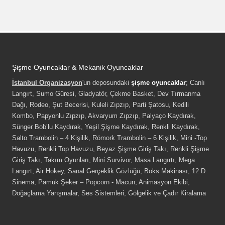
Şişme Oyuncaklar & Mekanik Oyuncaklar
İstanbul Organizasyon
'un deposundaki
şişme oyuncaklar
; Canlı
Langırt, Sumo Güresi, Gladyatör, Çekme Basket, Dev Tırmanma
Dağı, Rodeo, Şut Becerisi, Kuleli Zıpzıp, Parti Şatosu, Kedili
Kombo, Papyonlu Zıpzıp, Akvaryum Zıpzıp, Palyaço Kaydırak,
Sünger Bob’lu Kaydırak, Yeşil Şişme Kaydırak, Renkli Kaydırak,
Salto Trambolin – 4 Kişilik, Römork Trambolin – 6 Kişilik, Mini -Top
Havuzu, Renkli Top Havuzu, Beyaz Şişme Giriş Takı, Renkli Şişme
Giriş Takı, Takım Oyunları, Mini Survivor, Masa Langırtı, Mega
Langırt, Air Hokey, Sanal Gerçeklik Gözlüğü, Boks Makinası, 12 D
Sinema, Pamuk Şeker – Popcorn - Macun, Animasyon Ekibi,
Doğaçlama Yarışmalar, Ses Sistemleri, Gölgelik ve Çadır Kiralama