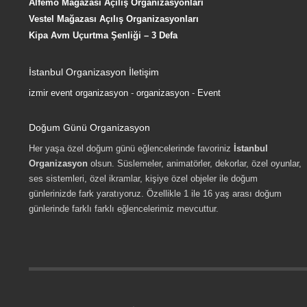
Alfemo Mağazası Açılış Organizasyonları
Vestel Mağazası Açılış Organizasyonları
Kipa Avm Uçurtma Şenliği – 3 Defa
İstanbul Organizasyon İletişim
izmir event organizasyon
-
organizasyon
-
Event
Doğum Günü Organizasyon
Her yaşa özel doğum günü eğlencelerinde favoriniz
İstanbul
Organizasyon
olsun. Süslemeler, animatörler, dekorlar, özel oyunlar,
ses sistemleri, özel ikramlar, kişiye özel objeler ile doğum
günlerinizde fark yaratıyoruz. Özellikle 1 ile 16 yaş arası doğum
günlerinde farklı farklı eğlencelerimiz mevcuttur.