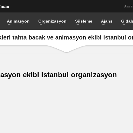
Candan
Ana S
Animasyon
Organizasyon
Süsleme
Ajans
Gıdal
kleri tahta bacak ve animasyon ekibi istanbul 
masyon ekibi istanbul organizasyon