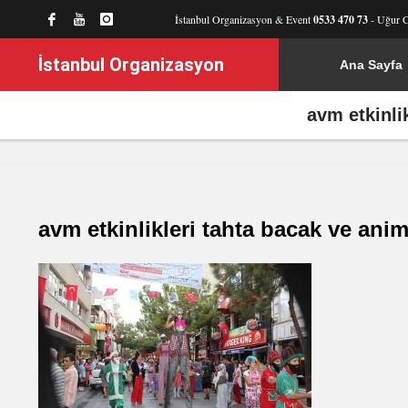
İstanbul Organizasyon & Event
0533 470 73
- Uğur 
İstanbul Organizasyon
Ana Sayfa
avm etkinli
avm etkinlikleri tahta bacak ve ani