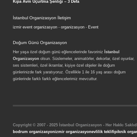
Kipa Avm Uçurtma Şenliği – 3 Defa
İstanbul Organizasyon İletişim
izmir event organizasyon
-
organizasyon
-
Event
Doğum Günü Organizasyon
Her yaşa özel doğum günü eğlencelerinde favoriniz
İstanbul
Organizasyon
olsun. Süslemeler, animatörler, dekorlar, özel oyunlar,
ses sistemleri, özel ikramlar, kişiye özel objeler ile doğum
günlerinizde fark yaratıyoruz. Özellikle 1 ile 16 yaş arası doğum
günlerinde farklı farklı eğlencelerimiz mevcuttur.
Copyright © 2007 - 2025 İstanbul Organizasyon - Her Hakkı Saklıdı
bodrum organizasyon
izmir organizasyon
evlilik teklifi
piknik orga