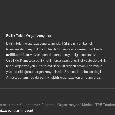
Evlilik Teklifi Organizasyonu
Evlilik teklifi organizasyonu alanında Türkiye’nin en kaliteli
firmalarından biriyiz. Evlilik Teklifi Organizasyonlarımız hakkında
evlilikteklifi.com
üzerinden de daha detaylı bilgi alabilirsiniz.
Özellikle Kumsalda evlilik teklifi organizasyonu, Helikopterde evlilik
teklifi organizasyonu, Yatta evlilik teklifi organizasyonu en yoğun
yapmış olduğumuz organizasyonlardır. Sadece İstanbul’da değil
Ankara ve İzmir’de de
evlilik teklifi
organizasyonları yapıyoruz…
r ve İzinsiz Kullanılamaz. "İstanbul Organizasyon" Markası TPE Tarafında
nizasyonu
izmir event