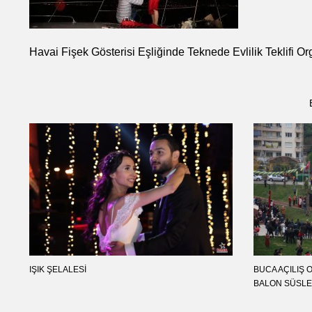
Havai Fişek Gösterisi Eşliğinde Teknede Evlilik Teklifi O
IŞIK ŞELALESI
BUCA AÇILIŞ
BALON SÜSLE