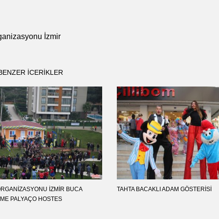
rganizasyonu İzmir
BENZER ICERIKLER
 ORGANIZASYONU İZMIR BUCA
TAHTA BACAKLI ADAM GÖSTERISI
ME PALYAÇO HOSTES