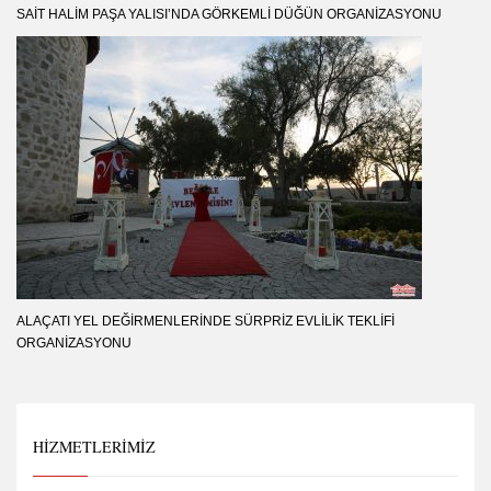
SAIT HALIM PAŞA YALISI’NDA GÖRKEMLI DÜĞÜN ORGANIZASYONU
ALAÇATI YEL DEĞIRMENLERINDE SÜRPRIZ EVLILIK TEKLIFI
ORGANIZASYONU
HIZMETLERIMIZ