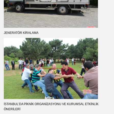
JENERATÖR KIRALAMA
İSTANBUL’DA PIKNIK ORGANIZASYONU VE KURUMSAL ETKINLIK
ÖNERILERI