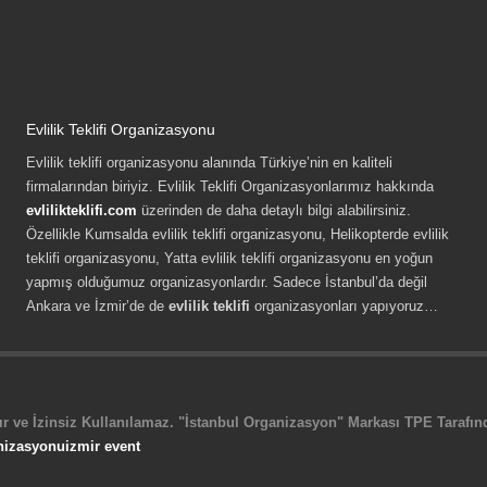
Evlilik Teklifi Organizasyonu
Evlilik teklifi organizasyonu alanında Türkiye’nin en kaliteli
firmalarından biriyiz. Evlilik Teklifi Organizasyonlarımız hakkında
evlilikteklifi.com
üzerinden de daha detaylı bilgi alabilirsiniz.
Özellikle Kumsalda evlilik teklifi organizasyonu, Helikopterde evlilik
teklifi organizasyonu, Yatta evlilik teklifi organizasyonu en yoğun
yapmış olduğumuz organizasyonlardır. Sadece İstanbul’da değil
Ankara ve İzmir’de de
evlilik teklifi
organizasyonları yapıyoruz…
r ve İzinsiz Kullanılamaz. "İstanbul Organizasyon" Markası TPE Tarafında
nizasyonu
izmir event