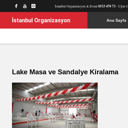
İstanbul Organizasyon & Event
0533 470 73
- Uğur 
İstanbul Organizasyon
Ana Sayfa
Lake Masa ve Sandalye Kiralama