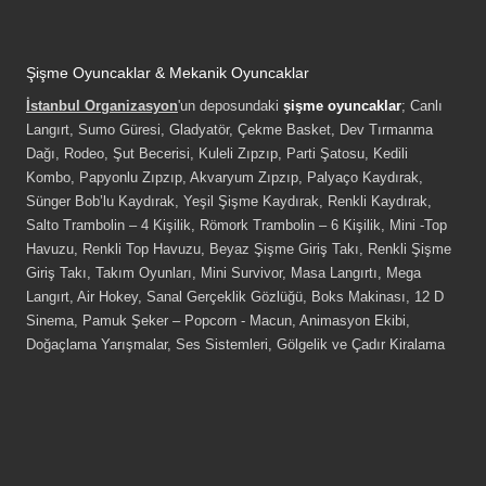
Şişme Oyuncaklar & Mekanik Oyuncaklar
İstanbul Organizasyon
'un deposundaki
şişme oyuncaklar
; Canlı
Langırt, Sumo Güresi, Gladyatör, Çekme Basket, Dev Tırmanma
Dağı, Rodeo, Şut Becerisi, Kuleli Zıpzıp, Parti Şatosu, Kedili
Kombo, Papyonlu Zıpzıp, Akvaryum Zıpzıp, Palyaço Kaydırak,
Sünger Bob’lu Kaydırak, Yeşil Şişme Kaydırak, Renkli Kaydırak,
Salto Trambolin – 4 Kişilik, Römork Trambolin – 6 Kişilik, Mini -Top
Havuzu, Renkli Top Havuzu, Beyaz Şişme Giriş Takı, Renkli Şişme
Giriş Takı, Takım Oyunları, Mini Survivor, Masa Langırtı, Mega
Langırt, Air Hokey, Sanal Gerçeklik Gözlüğü, Boks Makinası, 12 D
Sinema, Pamuk Şeker – Popcorn - Macun, Animasyon Ekibi,
Doğaçlama Yarışmalar, Ses Sistemleri, Gölgelik ve Çadır Kiralama