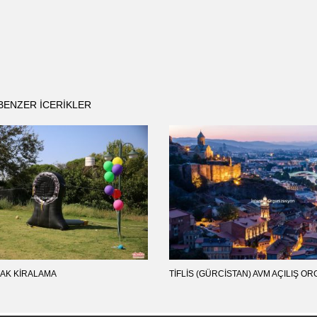
BENZER ICERIKLER
AK KIRALAMA
TIFLIS (GÜRCISTAN) AVM AÇILIŞ 