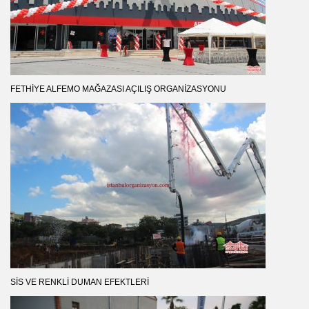
FETHIYE ALFEMO MAĞAZASI AÇILIŞ ORGANIZASYONU
SIS VE RENKLI DUMAN EFEKTLERI