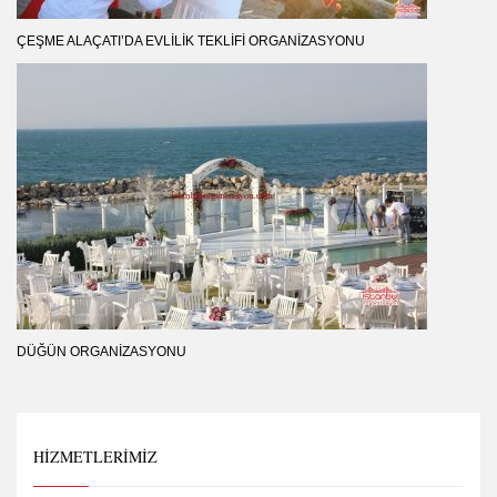
ÇEŞME ALAÇATI’DA EVLILIK TEKLIFI ORGANIZASYONU
DÜĞÜN ORGANIZASYONU
HIZMETLERIMIZ