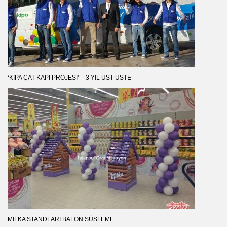
‘KIPA ÇAT KAPI PROJESI’ – 3 YIL ÜST ÜSTE
MILKA STANDLARI BALON SÜSLEME